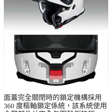
面蓋完全關閉時的鎖定機構採用
360 度樞軸鎖定係統，該系統使用