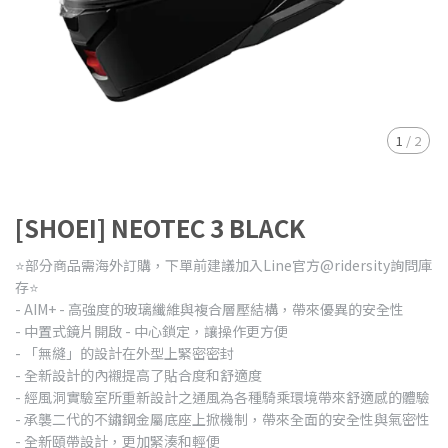
1
/
2
[SHOEI] NEOTEC 3 BLACK
⭐️部分商品需海外訂購，下單前建議加入Line官方@ridersity詢問庫
存⭐️
- AIM+ - 高強度的玻璃纖維與複合層壓結構，帶來優異的安全性
- 中置式鏡片開啟 - 中心鎖定，讓操作更方便
- 「無縫」的設計在外型上緊密密封
- 全新設計的內襯提高了貼合度和舒適度
- 經風洞實驗室所重新設計之通風為各種騎乘環境帶來舒適感的體驗
- 承襲二代的不鏽鋼金屬底座上掀機制，帶來全面的安全性與氣密性
- 全新頤帶設計，更加緊湊和輕便