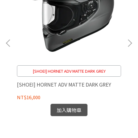
[SHOEI] HORNET ADV MATTE DARK GREY
[SHOEI] HORNET ADV MATTE DARK GREY
[S
NT$16,000
NT
加入購物車