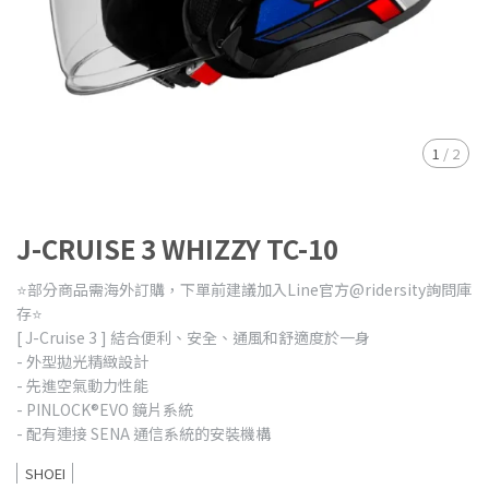
1
/
2
J-CRUISE 3 WHIZZY TC-10
⭐️部分商品需海外訂購，下單前建議加入Line官方@ridersity詢問庫
存⭐️
[ J-Cruise 3 ] 結合便利、安全、通風和舒適度於一身
- 外型拋光精緻設計
- 先進空氣動力性能
- PINLOCK®EVO 鏡片系統
- 配有連接 SENA 通信系統的安裝機構
SHOEI