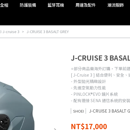
安全帽
防護裝備
藍芽耳機
周邊及配件
潮流服飾
 J-cruise 3
J-CRUISE 3 BASALT GREY
J-CRUISE 3 BASA
⭐️部分商品需海外訂購，下單前建議加
[ J-Cruise 3 ] 結合便利、
- 外型拋光精緻設計
- 先進空氣動力性能
- PINLOCK®EVO 鏡片系統
- 配有連接 SENA 通信系統的安
J-CRUISE 3 BASALT 
SHOEI
NT$17,000