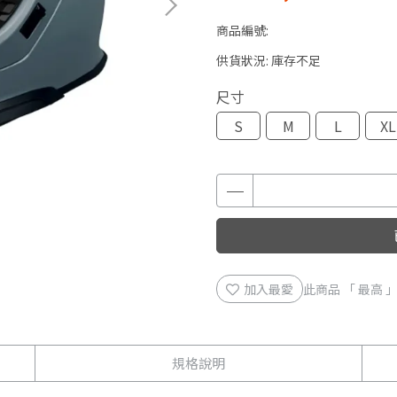
商品編號:
供貨狀況:
庫存不足
尺寸
S
M
L
XL
加入最愛
此商品 「 最高
規格說明