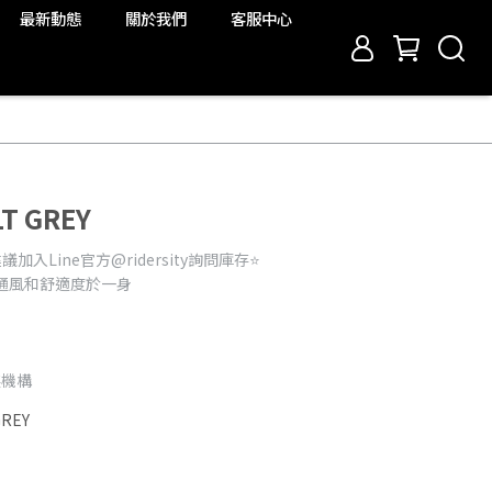
最新動態
關於我們
客服中心
LT GREY
入Line官方@ridersity詢問庫存⭐️
安全、通風和舒適度於一身
裝機構
GREY