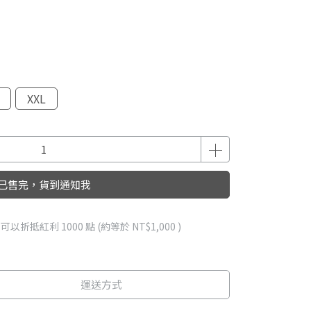
XXL
已售完，貨到通知我
 」可以折抵紅利
1000
點 (約等於
NT$1,000
)
運送方式