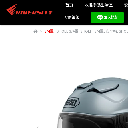
首頁
收攤零碼出清區
VIP等級
3/4罩
,
SHOEI
,
3/4罩
,
SHOEI－3/4罩
,
安全帽
,
SHOEI