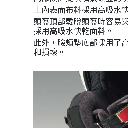
上內表面布料採用高吸水
頭盔頂部戴脫頭盔時容易
採用高吸水快乾面料。
此外，臉頰墊底部採用了
和損壞。