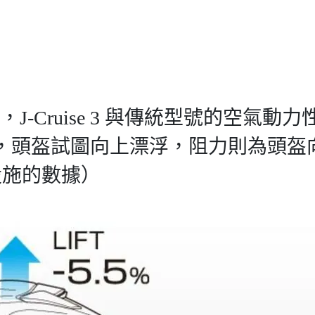
下，J-Cruise 3 與傳統型號的空氣動
約為5.5%，頭盔試圖向上漂浮，阻力則為
設施的數據）