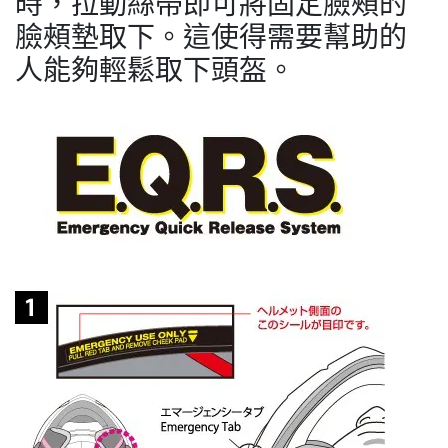
時，拉動絲帶即可將固定臉頰的
臉頰墊取下。這使得需要幫助的
人能夠輕鬆取下頭盔。