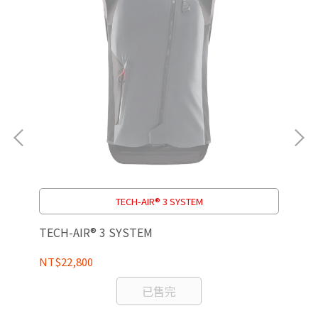
TECH-AIR® 3 SYSTEM
TECH-AIR® 3 SYSTEM
[A
版
NT$22,800
NT
已售完