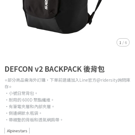
1
/
6
DEFCON v2 BACKPACK 後背包
⭐️部分商品需海外訂購，下單前建議加入Line官方@ridersity詢問庫
存⭐️
·小號日常背包。
·耐用的 600D 聚酯纖維。
·有筆電夾層和內部夾層。
·側邊網狀水瓶袋。
·帶襯墊的背板和透氣網肩帶。
Alpinestars