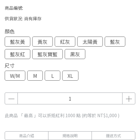
商品編號:
供貨狀況:
尚有庫存
顏色
藍灰黃
黃灰
紅灰
太陽黃
藍灰
藍灰紅
藍灰寶藍
黑灰
尺寸
W/M
M
L
XL
此商品 「 最高 」可以折抵紅利
1000
點 (約等於
NT$1,000
)
商品介紹
規格說明
運送方式