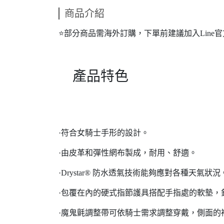
商品介紹
⭐️部分商品需海外訂購，下單前建議加入Line官方@r
產品特色
·符合女騎士手形的設計。
·由皮革和彈性網布製成，耐用、舒適。
·Drystar® 防水透氣技術能夠應對各種天氣狀況
·包覆在內的硬式指節護具搭配手指處的軟墊
·魔鬼氈調整帶可依騎士需求調整穿戴，側面