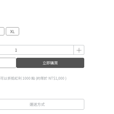
XL
立即購買
 」可以折抵紅利
1000
點 (約等於
NT$1,000
)
運送方式