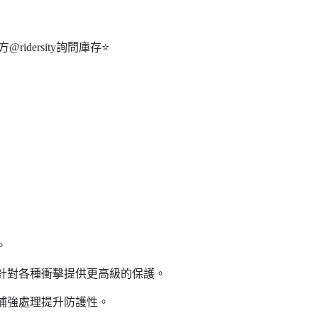
idersity詢問庫存⭐️
。
，針對各種衝擊提供更高級的保護。
的補強處理提升防護性。