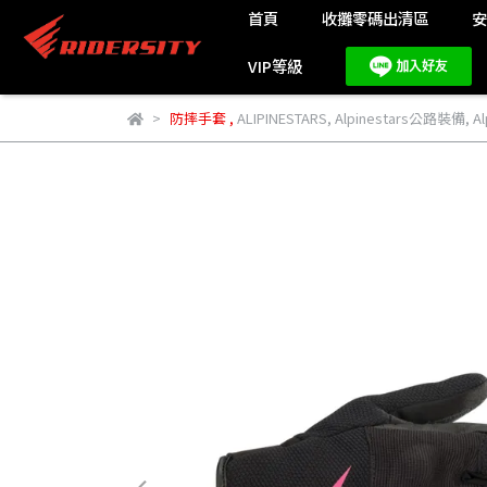
首頁
收攤零碼出清區
VIP等級
防摔手套
,
ALIPINESTARS
,
Alpinestars公路裝備
,
A