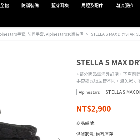
安全帽
防護裝備
藍芽耳機
周邊及配件
潮流服飾
lpinestars手套
,
防摔手套
,
Alpinestars女版裝備
STELLA S MAX DRYSTA
STELLA S MAX 
⭐️部分商品需海外訂購，下單前建議加
手套款式版型皆不同，避免尺寸
STELLA S MAX
Alpinestars
NT$2,900
商品編號:
供貨狀況:
尚有庫存