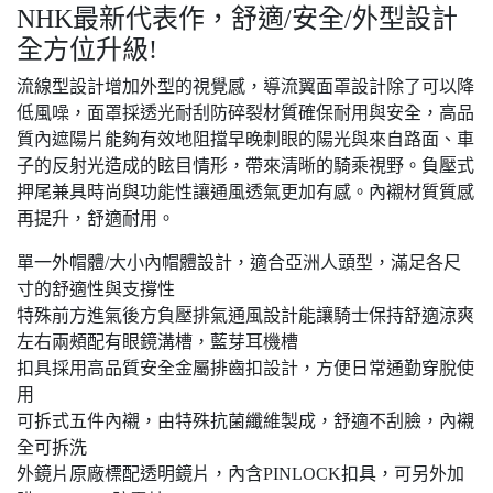
NHK最新代表作，舒適/安全/外型設計
全方位升級!
流線型設計增加外型的視覺感，導流翼面罩設計除了可以降
低風噪，面罩採透光耐刮防碎裂材質確保耐用與安全，高品
質內遮陽片能夠有效地阻擋早晚刺眼的陽光與來自路面、車
子的反射光造成的眩目情形，帶來清晰的騎乘視野。負壓式
押尾兼具時尚與功能性讓通風透氣更加有感。內襯材質質感
再提升，舒適耐用。
單一外帽體/大小內帽體設計，適合亞洲人頭型，滿足各尺
寸的舒適性與支撐性
特殊前方進氣後方負壓排氣通風設計能讓騎士保持舒適涼爽
左右兩頰配有眼鏡溝槽，藍芽耳機槽
扣具採用高品質安全金屬排齒扣設計，方便日常通勤穿脫使
用
可拆式五件內襯，由特殊抗菌纖維製成，舒適不刮臉，內襯
全可拆洗
外鏡片原廠標配透明鏡片，內含PINLOCK扣具，可另外加