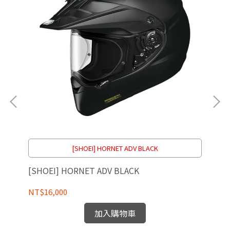
[S
NT
[SHOEI] HORNET ADV BLACK
[SHOEI] HORNET ADV BLACK
NT$16,000
加入購物車