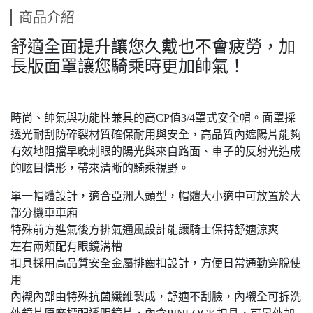
商品介紹
舒適全面提升讓您久戴也不會疲勞，加
長版面罩讓您騎乘時更加帥氣！
時尚、帥氣與功能性兼具的高CP值3/4罩式安全帽。面罩採
透光耐刮防碎裂材質確保耐用與安全，高品質內遮陽片能夠
有效地阻擋早晚刺眼的陽光與來自路面、車子的反射光造成
的眩目情形，帶來清晰的騎乘視野。
單一帽體設計，適合亞洲人頭型，帽體大小適中可放置於大
部分機車車廂
特殊前方進氣後方排氣通風設計能讓騎士保持舒適涼爽
左右兩頰配有眼鏡溝槽
扣具採用高品質安全金屬排齒扣設計，方便日常通勤穿脫使
用
內襯內部由特殊抗菌纖維製成，舒適不刮臉，內襯全可拆洗