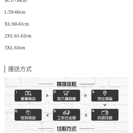
M:57-58cm
L:59-60cm
XL:60-61cm
2XL:61-62cm
3XL:63cm
運送方式