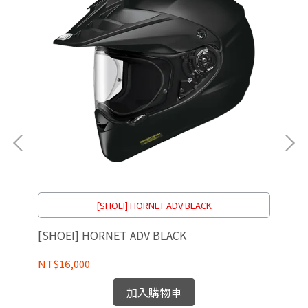
[S
NT
[SHOEI] HORNET ADV BLACK
[SHOEI] HORNET ADV BLACK
NT$16,000
加入購物車