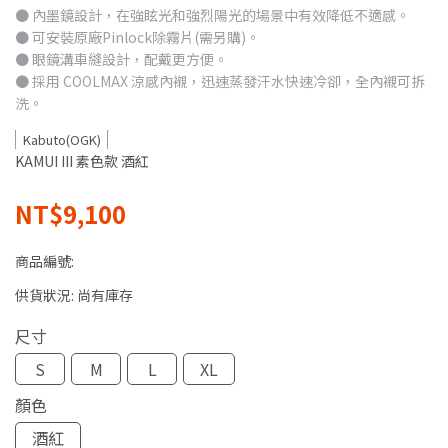
● 內墨鏡設計，在強眩光和強烈陽光的場景中有效降低不適感。
● 可安裝原廠Pinlock除霧片(需另購)。
● 眼鏡溝車縫設計，配戴更方便。
● 採用 COOLMAX 涼感內襯，迅速蒸發汗水快速冷卻，全內襯可拆
洗。
Kabuto(OGK)
KAMUI III 素色款 酒紅
NT$9,100
商品編號:
供貨狀況:
尚有庫存
尺寸
S
M
L
XL
顏色
酒紅