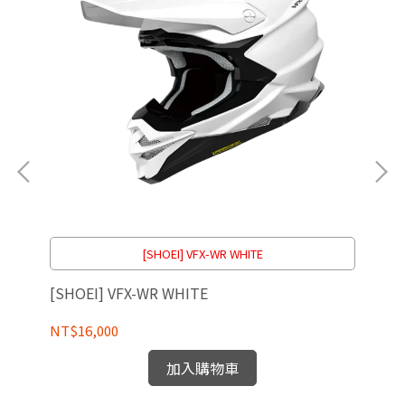
[SHOEI] VFX-WR WHITE
[SHOEI] VFX-WR WHITE
[S
NT$16,000
NT
加入購物車