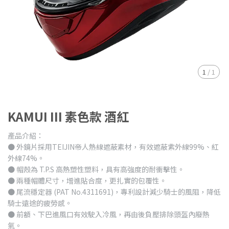
1
/
1
KAMUI III 素色款 酒紅
產品介紹：
● 外鏡片採用TEIJIN帝人熱線遮蔽素材，有效遮蔽紫外線99%、紅
外線74%。
● 帽殼為 T.P.S 高熱塑性塑料，具有高強度的耐衝擊性。
● 兩種帽體尺寸，增進貼合度，更扎實的包覆性。
● 尾流穩定器 (PAT No.4311691)，專利設計減少騎士的風阻，降低
騎士遠途的疲勞感。
● 前額、下巴進風口有效駛入冷風，再由後負壓排除頭盔內廢熱
氣。