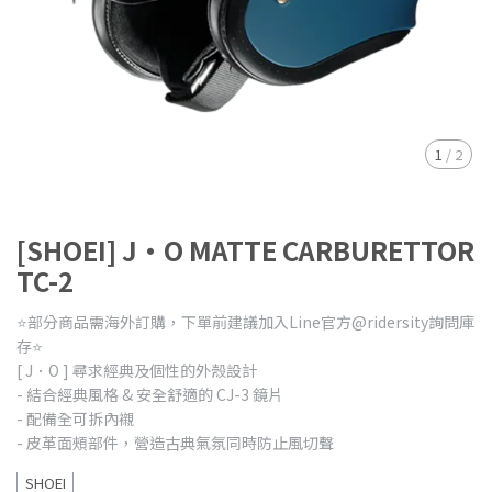
1
/
2
[SHOEI] J・O MATTE CARBURETTOR
TC-2
⭐️部分商品需海外訂購，下單前建議加入Line官方@ridersity詢問庫
存⭐️
[ J．O ] 尋求經典及個性的外殼設計
- 結合經典風格 & 安全舒適的 CJ-3 鏡片
- 配備全可拆內襯
- 皮革面頰部件，營造古典氣氛同時防止風切聲
SHOEI