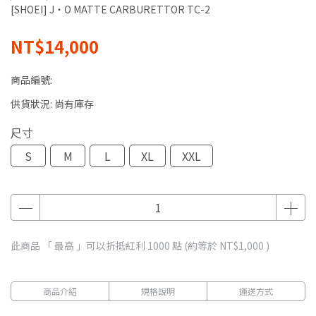
[SHOEI] J・O MATTE CARBURETTOR TC-2
NT$14,000
商品編號:
供貨狀況:
尚有庫存
尺寸
S
M
L
XL
XXL
此商品 「 最高 」可以折抵紅利
1000
點 (約等於
NT$1,000
)
商品介紹
規格說明
運送方式