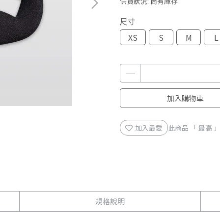
供貨狀況:
尚有庫存
尺寸
XS
S
M
L
加入購物車
加入最愛
此商品 「 最高
規格說明