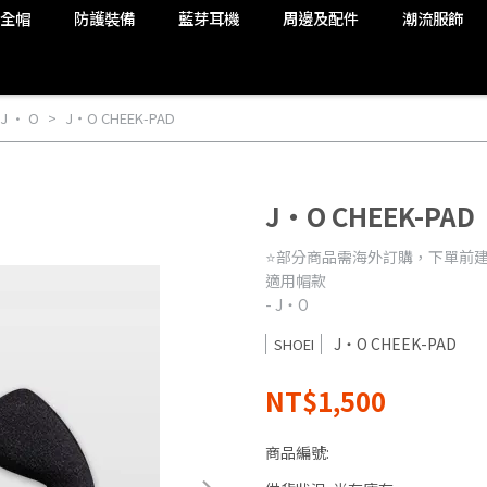
安全帽
防護裝備
藍芽耳機
周邊及配件
潮流服飾
 J · O
J・O CHEEK-PAD
J・O CHEEK-PAD
⭐️部分商品需海外訂購，下單前建議加
適用帽款
- J・O
J・O CHEEK-PAD
SHOEI
NT$1,500
商品編號: