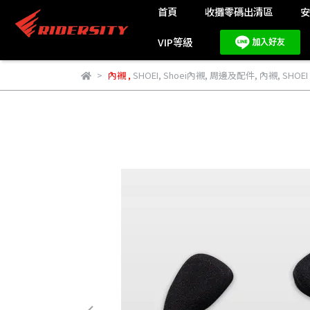
首頁
收攤零碼出清區
VIP等級
內襯
,
SHOEI
,
Shoei內襯
,
周邊及配件
,
內襯
,
SHOEI