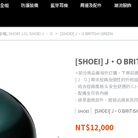
安全帽
防護裝備
藍芽耳機
周邊及配件
潮流服飾
全帽
,
SHOEI J.O
,
SHOEI J · O
[SHOEI] J・O BRITISH GREEN
[SHOEI] J・O BRI
⭐️部分商品需海外訂購，下單前建議加
[ J．O ] 尋求經典及個性的外殼
- 結合經典風格 & 安全舒適的 CJ-
- 配備全可拆內襯
- 皮革面頰部件，營造古典氣氛
[SHOEI] J・O BRITIS
SHOEI
NT$12,000