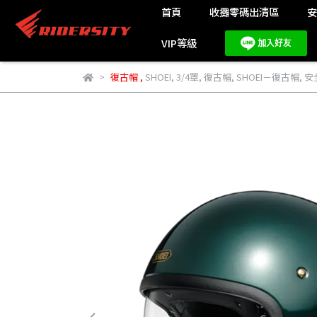
首頁
收攤零碼出清區
VIP等級
復古帽
,
SHOEI
,
3/4罩
,
復古帽
,
SHOEI－復古帽
,
安