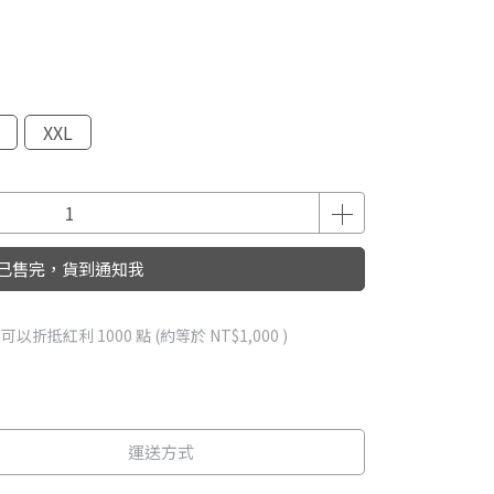
XXL
已售完，貨到通知我
 」可以折抵紅利
1000
點 (約等於
NT$1,000
)
運送方式