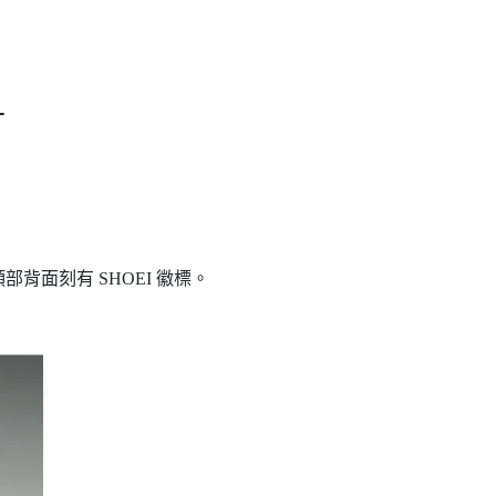
計
背面刻有 SHOEI 徽標。