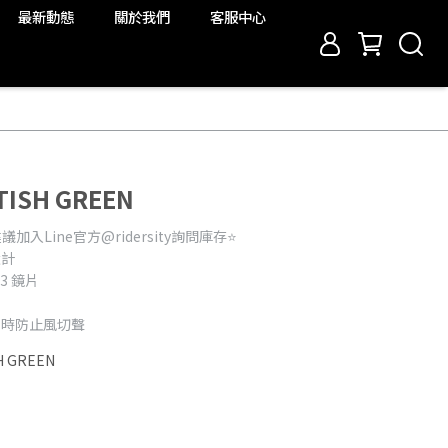
最新動態
關於我們
客服中心
TISH GREEN
入Line官方@ridersity詢問庫存⭐️
設計
3 鏡片
同時防止風切聲
H GREEN