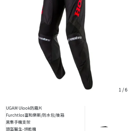
防摔衣
防摔褲
防摔手套
防摔牛仔褲
護具
車靴
藍芽耳機
ID221
ASMAX
維邁通
SENA
Cardo
1
/
6
穩固特
周邊及配件
UGAM Ulook防霧片
Furchtlos富和樂斯/防水包/後箱
黑隼手機支架
頭盔醫生-烘乾機