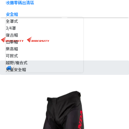
收攤零碼出清區
安全帽
全罩式
3/4罩
復古帽
山車帽
樂高帽
可掀式
越野/複合式
兒童安全帽
防護裝備
RiderSity專區
56Design專區
Alpinestars專區
IXON專區
Degner專區
連身皮衣