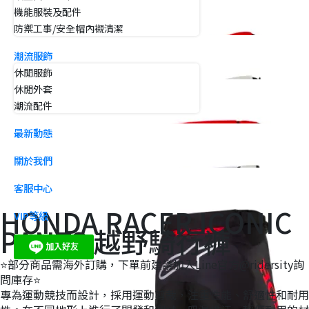
機能服裝及配件
防禦工事/安全帽內襯清潔
潮流服飾
休閒服飾
休閒外套
潮流配件
最新動態
關於我們
客服中心
HONDA RACER ICONIC
VIP等級
PANTS 越野騎行褲
⭐️部分商品需海外訂購，下單前建議加入Line官方@ridersity詢
問庫存⭐️
專為運動競技而設計，採用運動剪裁，注重性能、舒適性和耐用