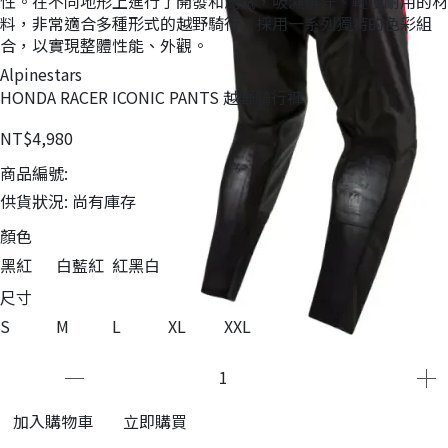
性。在不同地形上進行了開發和測試，吸濕排汗、輕便耐用的材
料，非常適合多種形式的越野騎行。採用一系列獨特的色彩組
合，以實現整體性能、外觀。
Alpinestars
HONDA RACER ICONIC PANTS 越野騎行褲
NT$4,980
商品編號:
供貨狀況:
尚有庫存
顏色
黑紅
白藍紅
紅黑白
尺寸
S
M
L
XL
XXL
加入購物車
立即購買