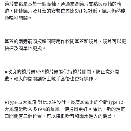
鏡片支點是基於一個虛軸，通過結合鏡片支點與虛軸的軌
跡，即使鏡片及耳蓋的安裝位置比SAI 設計低，鏡片仍然能
順暢地開關。
耳蓋的兩旁箭頭按鈕同時用作鬆開耳蓋和鏡片，鏡片可以更
快速及簡單地更換。
●改良的鏡片鎖VAS鏡片鎖能保持鏡片關閉，防止意外開
啟，較大的開關讓騎士戴手套後也更好操作。
●Type 12大風道 對比以往設計，長度20毫米的全新Type 12
大風道能吸入多19%的鮮風，使通風更好。除此，新的進氣
口開關有三個位置，可以降低噪音和雨水進入的機會。