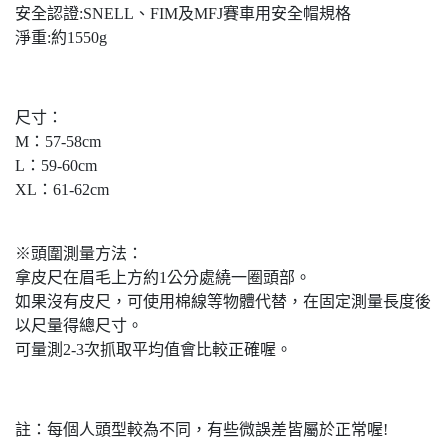
安全認證:SNELL、FIM及MFJ賽車用安全帽規格
淨重:約1550g
尺寸：
M：57-58cm
L：59-60cm
XL：61-62cm
※頭圍測量方法：
拿皮尺在眉毛上方約1公分處繞一圈頭部。
如果沒有皮尺，可使用棉線等物體代替，在固定測量長度後
以尺量得總尺寸。
可量測2-3次抓取平均值會比較正確喔。
註：每個人頭型較為不同，有些微誤差皆屬於正常喔!