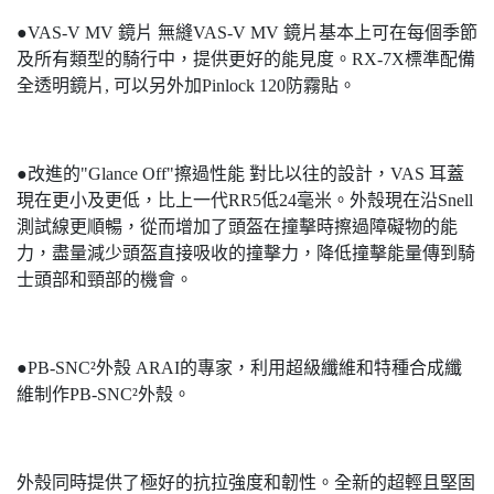
●VAS-V MV 鏡片 無縫VAS-V MV 鏡片基本上可在每個季節
及所有類型的騎行中，提供更好的能見度。RX-7X標準配備
全透明鏡片, 可以另外加Pinlock 120防霧貼。
●改進的"Glance Off"擦過性能 對比以往的設計，VAS 耳蓋
現在更小及更低，比上一代RR5低24毫米。外殼現在沿Snell
測試線更順暢，從而增加了頭盔在撞擊時擦過障礙物的能
力，盡量減少頭盔直接吸收的撞擊力，降低撞擊能量傳到騎
士頭部和頸部的機會。
●PB-SNC²外殼 ARAI的專家，利用超級纖維和特種合成纖
維制作PB-SNC²外殼。
外殼同時提供了極好的抗拉強度和韌性。全新的超輕且堅固