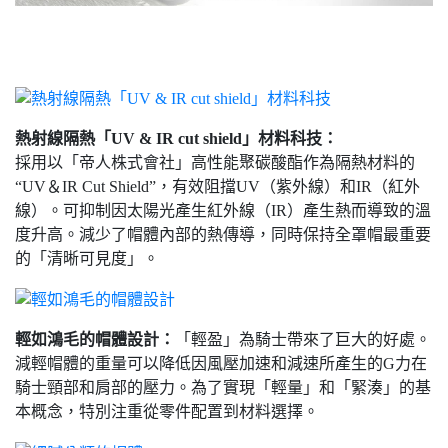
熱射線隔熱「UV & IR cut shield」材料科技：
採用以「帝人株式會社」高性能聚碳酸酯作為隔熱材料的
“UV＆IR Cut Shield”，有效阻擋UV（紫外線）和IR（紅外
線）。可抑制因太陽光產生紅外線（IR）產生熱而導致的溫
度升高。減少了帽體內部的熱傳導，同時保持全罩帽最重要
的「清晰可見度」。
輕如鴻毛的帽體設計：
「輕盈」為騎士帶來了巨大的好處。
減輕帽體的重量可以降低因風壓加速和減速所產生的G力在
騎士頸部和肩部的壓力。為了實現「輕量」和「緊湊」的基
本概念，特別注重從零件配置到材料選擇。