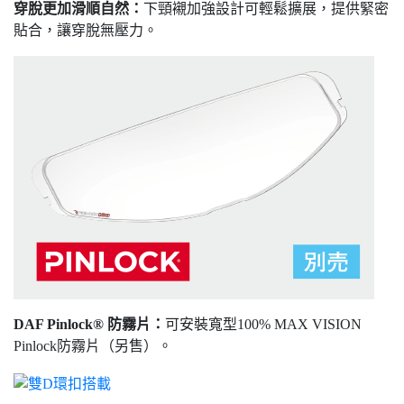
穿脫更加滑順自然：
下頸襯加強設計可輕鬆擴展，提供緊密
貼合，讓穿脫無壓力。
DAF Pinlock® 防霧片：
可安裝寬型100% MAX VISION
Pinlock防霧片（另售）。