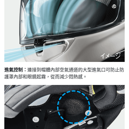
進氣控制：
連接到帽體內部空氣通道的大型進氣口可防止防
護罩內部和眼鏡起霧，從而減少悶熱感。