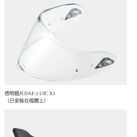
透明鏡片DAF-1 UIC X1
（已安裝在帽體上）