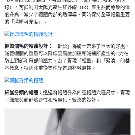
“UV＆IR Cut Shield”，有效阻擋UV（紫外線）和IR（紅外
線）。可抑制因太陽光產生紅外線（IR）產生熱而導致的溫
度升高。減少了帽體內部的熱傳導，同時保持全罩帽最重要
的「清晰可見度」。
輕如鴻毛的帽體設計：
「輕盈」為騎士帶來了巨大的好處。
減輕帽體的重量可以降低因風壓加速和減速所產生的G力在
騎士頸部和肩部的壓力。為了實現「輕量」和「緊湊」的基
本概念，特別注重從零件配置到材料選擇。
細膩分類的帽體：
透過將帽體分為四種帽體六種尺寸，實現
了細緻與頭部貼合性和輕量化、緊湊的設計。