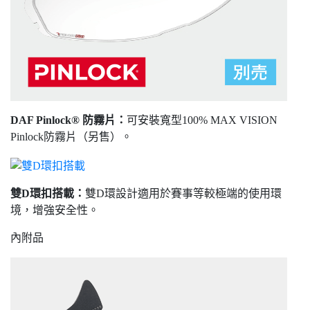
DAF Pinlock® 防霧片：
可安裝寬型100% MAX VISION
Pinlock防霧片（另售）。
雙D環扣搭載：
雙D環設計適用於賽事等較極端的使用環
境，增強安全性。
內附品