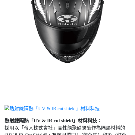
熱射線隔熱「UV & IR cut shield」材料科技：
採用以「帝人株式會社」高性能聚碳酸酯作為隔熱材料的