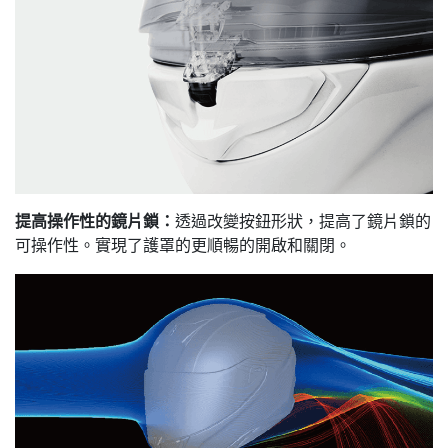
提高操作性的鏡片鎖：
透過改變按鈕形狀，提高了鏡片鎖的
可操作性。實現了護罩的更順暢的開啟和關閉。