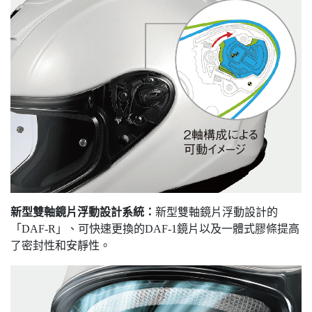
新型雙軸鏡片浮動設計系統：
新型雙軸鏡片浮動設計的
「DAF-R」、可快速更換的DAF-1鏡片以及一體式膠條提高
了密封性和安靜性。