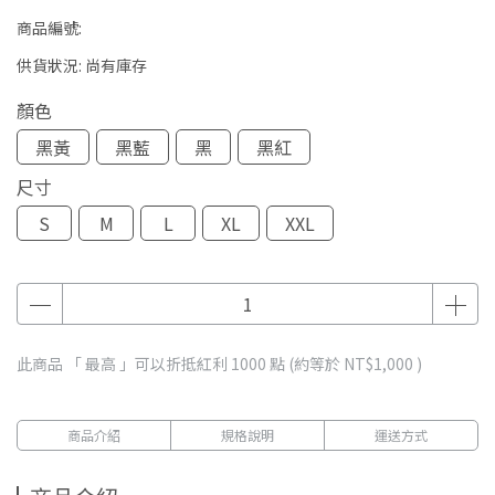
商品編號:
供貨狀況:
尚有庫存
顏色
黑黃
黑藍
黑
黑紅
尺寸
S
M
L
XL
XXL
此商品 「 最高 」可以折抵紅利
1000
點 (約等於
NT$1,000
)
商品介紹
規格說明
運送方式