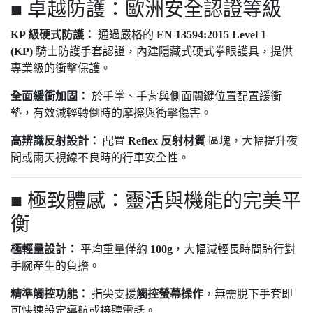
■ 卓越防護：歐洲安全認證等級
KP 級硬式防護：
通過嚴格的
EN 13594:2015 Level 1
(KP)
騎士防護手套認證，內建隱藏式硬式拳眼護具，提供
專業級的衝擊保護。
全面緩衝加固：
於手掌、手背與側面關鍵位置配置緩衝
墊，有效減輕轉倒時的摩擦與衝擊傷害。
高辨識反射設計：
配置
Reflex 反射材質
區塊，大幅提升夜
間或雨天視線不良時的行車安全性。
■ 極致體感：靈活與機能的完美平
衡
極輕量設計：
平均重量僅約
100g
，大幅減輕長時間騎行對
手腕產生的負擔。
精準觸控功能：
指尖支援
觸控螢幕操作
，無需脫下手套即
可快速設定導航或接聽電話。