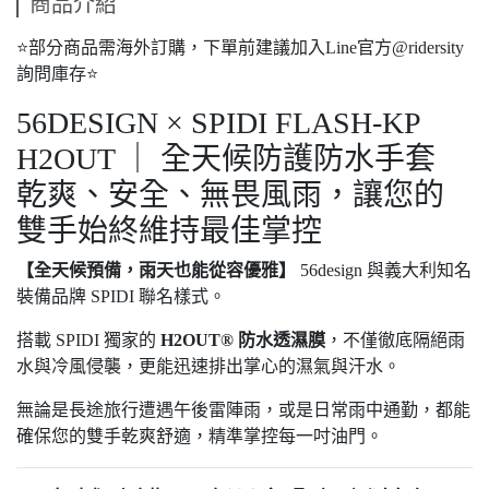
商品介紹
⭐️部分商品需海外訂購，下單前建議加入Line官方@ridersity
詢問庫存⭐️
56DESIGN × SPIDI FLASH-KP
H2OUT ｜ 全天候防護防水手套
乾爽、安全、無畏風雨，讓您的
雙手始終維持最佳掌控
【全天候預備，雨天也能從容優雅】
56design 與義大利知名
裝備品牌 SPIDI 聯名樣式。
搭載 SPIDI 獨家的
H2OUT® 防水透濕膜
，不僅徹底隔絕雨
水與冷風侵襲，更能迅速排出掌心的濕氣與汗水。
無論是長途旅行遭遇午後雷陣雨，或是日常雨中通勤，都能
確保您的雙手乾爽舒適，精準掌控每一吋油門。