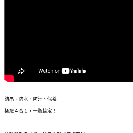
結晶、防水、防汙、保養
極緻４合１，一瓶搞定！