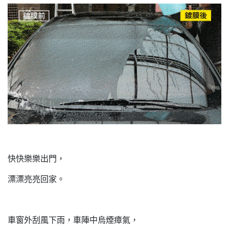
快快樂樂出門，
漂漂亮亮回家。
車窗外刮風下雨，車陣中烏煙瘴氣，