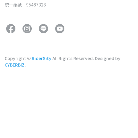
統一編號：95487328
Copyright ©
RiderSity
All Rights Reserved.
Designed by
CYBERBIZ
.