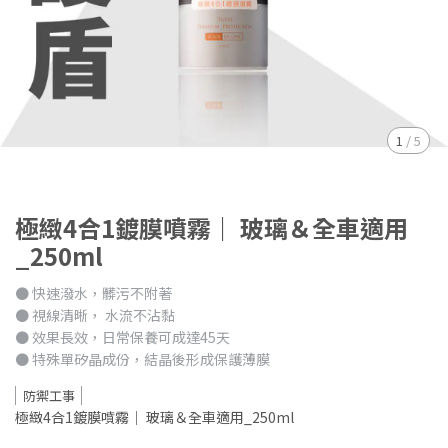
1
/
5
極緻4合1鍍膜噴霧｜ 玻璃＆全車適用
_250ml
● 快速潑水，髒污不附著
● 視線清晰， 水流不沾黏
● 效果長效，日常保養可成達45天
● 特殊單矽晶成份，結晶後形成保護薄膜
防禦工事
極緻4合1鍍膜噴霧｜ 玻璃＆全車適用_250ml