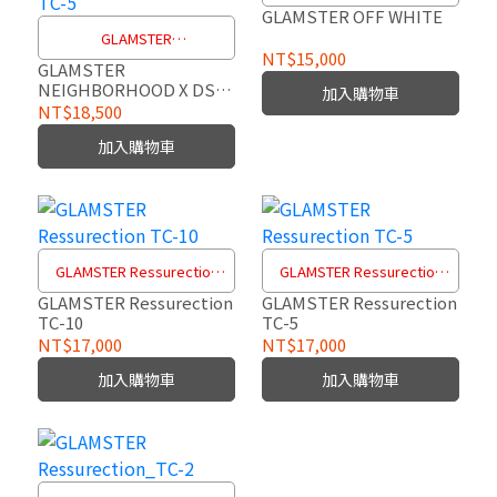
GLAMSTER OFF WHITE
GLAMSTER
NT$15,000
NEIGHBORHOOD X DSC
GLAMSTER
NEIGHBORHOOD X DSC
加入購物車
(Death Spray Custom) TC-5
(Death Spray Custom)
NT$18,500
TC-5
加入購物車
GLAMSTER Ressurection
GLAMSTER Ressurection
TC-10
TC-5
GLAMSTER Ressurection
GLAMSTER Ressurection
TC-10
TC-5
NT$17,000
NT$17,000
加入購物車
加入購物車