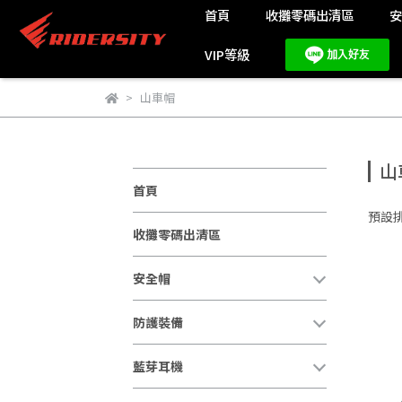
首頁
收攤零碼出清區
VIP等級
山車帽
山
首頁
預設
收攤零碼出清區
安全帽
防護裝備
藍芽耳機