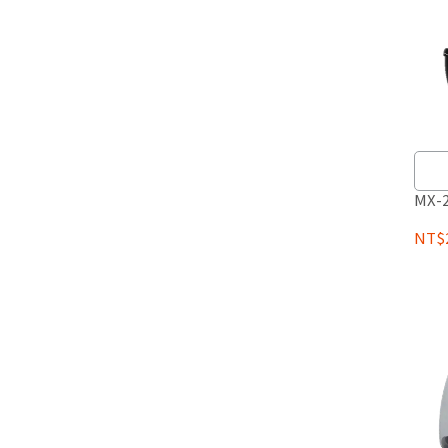
MX-2
NT$2