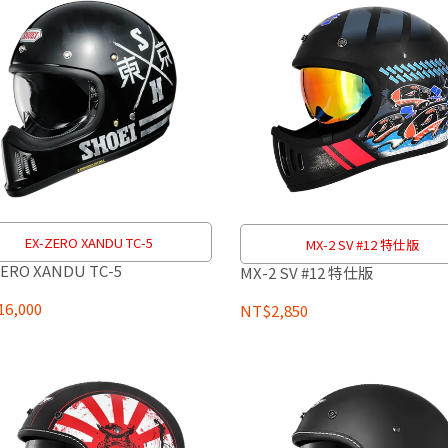
EX-ZERO XANDU TC-5
MX-2 SV #12 特仕版
ZERO XANDU TC-5
MX-2 SV #12 特仕版
6,000
NT$2,850