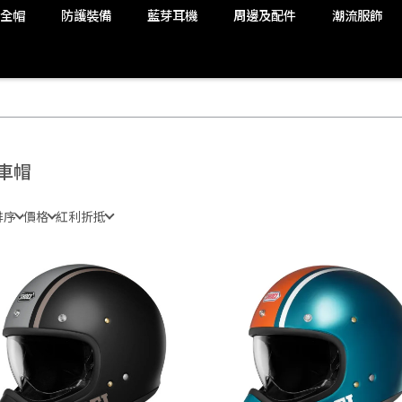
安全帽
防護裝備
藍芽耳機
周邊及配件
潮流服飾
車帽
排序
價格
紅利折抵