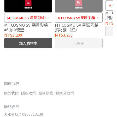
MT 
MT C
招財貓
MT COSMO SV 星際 彩繪 #6
MT COSMO SV 星際 彩繪 招
NT$3,
山中琉聖
財貓 （紅）
MT COSMO SV 星際 彩繪
MT COSMO SV 星際 彩繪
#6山中琉聖
招財貓 （紅）
NT$3,200
NT$3,200
加入購物車
已售完
關於我們
關於我們
隱私政策
服務條款
退換貨政策
聯絡資訊
客服專線：0966813139