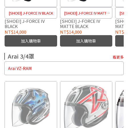
[SHOEI] J-FORCE IV BLACK
[SHOEI] J-FORCE IV MATTE
[SHO
BLACK
[SHOEI] J-FORCE IV
[SHOEI] J-FORCE IV
[SHOE
BLACK
MATTE BLACK
MATTE
NT$14,000
NT$14,000
NT$14
加入購物車
加入購物車
Arai 3/4罩
看更多
Arai VZ-RAM